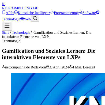
N
NETCOMPUTING
.DE
APPs
Künstliche Intelligenz
Programmierung
Software
Technologie
Web
Start
Technologie
Gamification und Soziales Lernen: Die
interaktiven Elemente von LXPs
Technologie
Gamification und Soziales Lernen: Die
interaktiven Elemente von LXPs
netcomputing.de Redaktion
3. April 2024
4
Min. Lesezeit