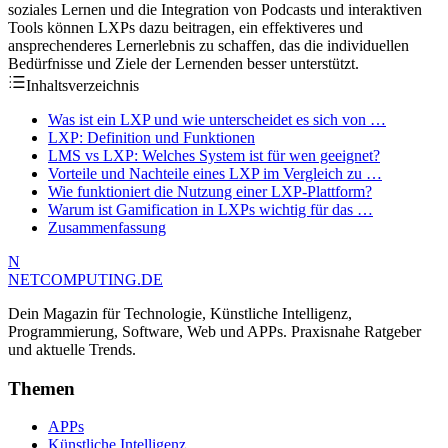
soziales Lernen und die Integration von Podcasts und interaktiven
Tools können LXPs dazu beitragen, ein effektiveres und
ansprechenderes Lernerlebnis zu schaffen, das die individuellen
Bedürfnisse und Ziele der Lernenden besser unterstützt.
Inhaltsverzeichnis
Was ist ein LXP und wie unterscheidet es sich von …
LXP: Definition und Funktionen
LMS vs LXP: Welches System ist für wen geeignet?
Vorteile und Nachteile eines LXP im Vergleich zu …
Wie funktioniert die Nutzung einer LXP-Plattform?
Warum ist Gamification in LXPs wichtig für das …
Zusammenfassung
N
NETCOMPUTING
.DE
Dein Magazin für Technologie, Künstliche Intelligenz,
Programmierung, Software, Web und APPs. Praxisnahe Ratgeber
und aktuelle Trends.
Themen
APPs
Künstliche Intelligenz