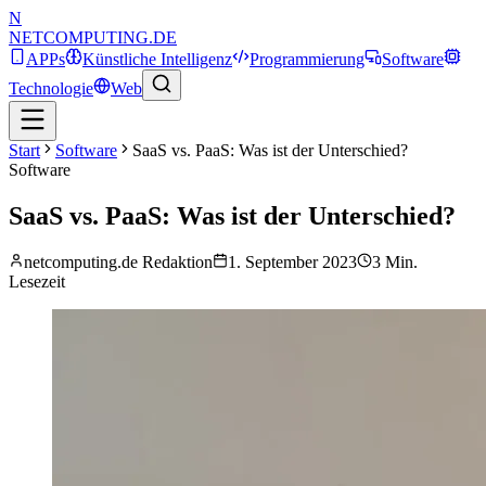
N
NETCOMPUTING
.DE
APPs
Künstliche Intelligenz
Programmierung
Software
Technologie
Web
Start
Software
SaaS vs. PaaS: Was ist der Unterschied?
Software
SaaS vs. PaaS: Was ist der Unterschied?
netcomputing.de Redaktion
1. September 2023
3
Min.
Lesezeit