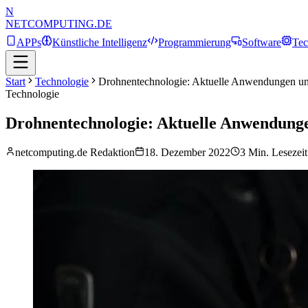
N
NETCOMPUTING
.DE
APPs
Künstliche Intelligenz
Programmierung
Software
Tec
Start
Technologie
Drohnentechnologie: Aktuelle Anwendungen un
Technologie
Drohnentechnologie: Aktuelle Anwendunge
netcomputing.de Redaktion
18. Dezember 2022
3
Min. Lesezeit