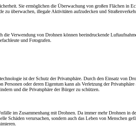
herheit. Sie ermöglichen die Überwachung von großen Flächen in Echtz
e zu überwachen, illegale Aktivitäten aufzudecken und Straßenverkeh
rch die Verwendung von Drohnen können beeindruckende Luftaufnahmen 
efachleute und Fotografen.
chnologie ist der Schutz der Privatsphäre. Durch den Einsatz von Dro
 Personen oder deren Eigentum kann als Verletzung der Privatsphäre a
ndern und die Privatsphäre der Bürger zu schützen.
he Unfälle im Zusammenhang mit Drohnen. Da immer mehr Drohnen in d
rielle Schäden verursachen, sondern auch das Leben von Menschen gef
nimieren.