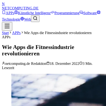
N
NETCOMPUTING
.DE
APPs
Künstliche Intelligenz
Programmierung
Software
Technologie
Web
Start
APPs
Wie Apps die Fitnessindustrie revolutionieren
APPs
Wie Apps die Fitnessindustrie
revolutionieren
netcomputing.de Redaktion
18. Dezember 2022
3
Min.
Lesezeit